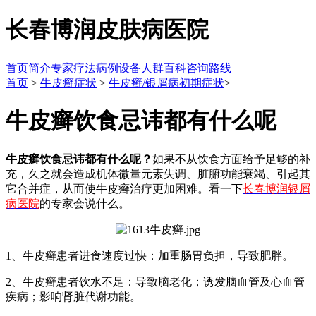
长春博润皮肤病医院
首页
简介
专家
疗法
病例
设备
人群
百科
咨询
路线
首页
>
牛皮癣症状
>
牛皮癣/银屑病初期症状
>
牛皮癣饮食忌讳都有什么呢
牛皮癣饮食忌讳都有什么呢？
如果不从饮食方面给予足够的补
充，久之就会造成机体微量元素失调、脏腑功能衰竭、引起其
它合并症，从而使牛皮癣治疗更加困难。看一下
长春博润银屑
病医院
的专家会说什么。
1、牛皮癣患者进食速度过快：加重肠胃负担，导致肥胖。
2、牛皮癣患者饮水不足：导致脑老化；诱发脑血管及心血管
疾病；影响肾脏代谢功能。