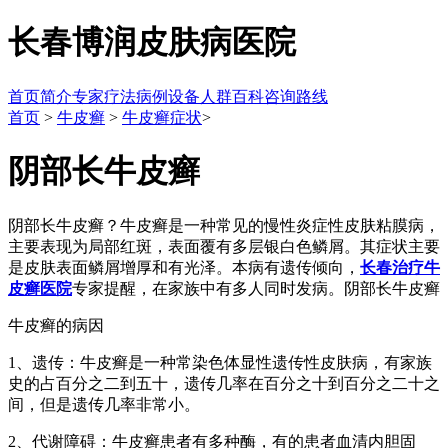
长春博润皮肤病医院
首页
简介
专家
疗法
病例
设备
人群
百科
咨询
路线
首页
>
牛皮癣
>
牛皮癣症状
>
阴部长牛皮癣
阴部长牛皮癣？牛皮癣是一种常见的慢性炎症性皮肤粘膜病，
主要表现为局部红斑，表面覆有多层银白色鳞屑。其症状主要
是皮肤表面鳞屑增厚和有光泽。本病有遗传倾向，
长春治疗牛
皮癣医院
专家提醒，在家族中有多人同时发病。阴部长牛皮癣
牛皮癣的病因
1、遗传：牛皮癣是一种常染色体显性遗传性皮肤病，有家族
史的占百分之二到五十，遗传几率在百分之十到百分之二十之
间，但是遗传几率非常小。
2、代谢障碍：牛皮癣患者有多种酶，有的患者血清内胆固