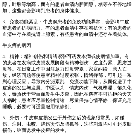
醇，叶酸等增高，而有的患者血清内胆固醇，糖等在不停地增
加，这些都会影响到患者的身体健康。
3、免疫功能紊乱：牛皮癣患者的免疫功能异常，会影响牛皮
癣患者的抗病能力。有的患者血清中存在着抗体；有的患者的
血清中存在着抗肾上腺素，有些患者的血清中还存在着抗体。
牛皮癣的病因
4、精神：精神创伤和情绪紧张可诱发本病或使病情加重。有
的患者在发病或皮损发展阶段有精神创伤，过度劳累，思虑过
度等。在日常工作中因注意力过度劳累，家庭纠纷，亲人亡
故，经济问题等使患者精神过度紧张，情绪抑郁，可引起一系
列心理反应，导致内分泌紊乱，免疫功能下降，从而促进了牛
皮癣的发生与发展。中医认为，情志内伤，气机壅滞，郁久化
火，毒热伏于营血而发生牛皮癣，因此在遇有不可抗拒的天灾
人祸时，患者应尽量控制情绪，尽量保持心情平静，保证充足
睡眠，必要时可适量服用镇静剂。
5、外伤：牛皮癣皮损发生于外伤之后的现象很常见，如碰
伤、注射、虫咬、烧伤烫伤及骚抓等，这些刺激均可引起皮肤
损伤，继而诱发牛皮癣的发生。