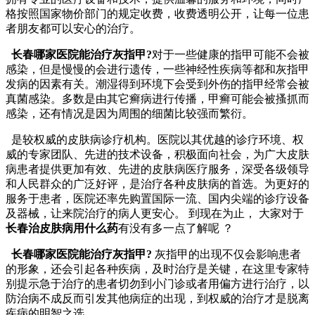
格按照国家物价部门的规定收费，收费透明公开，让每一位患
者朋友都可以安心的治疗。
长春哪家医院能治疗灰指甲?
对于一些健康的指甲可能不会被
感染，但是慢慢的会进行遗传，一些神经性疾病等都和灰指甲
发病的因素有关。潮湿得到环境下会受到外伤的指甲经常会被
真菌感染。多数是由其它癣病进行传播，甲癣可能会被搔抓而
感染，还有情况是因为周围的细菌比较强而繁衍。
是较权威的皮肤病诊疗机构。医院以其优越的诊疗环境、权
威的专家团队、先进的技术设备，积极面向社会，为广大皮肤
病患者提供更加有效、先进的皮肤病医疗服务，深受各级领导
和人民群众的广泛好评，是治疗各种皮肤病的首选。为更好的
服务于患者，医院还率先购置国际一流、国内尖端的诊疗设备
及器械，让来院治疗的病人更安心。 到现在为止， 大家对于
长春治皮肤病用什么药
有没有多一点了解呢 ？
长春哪家医院能治疗灰指甲?
灰指甲的出现不仅会影响患者
的形象，还会引起各种疾病，及时治疗是关键，在这里专家特
别提示急于治疗的患者切勿到小门诊或者用偏方进行治疗，以
防治病不成反而引发其他病症的出现，到权威的治疗才是脱离
疾病的明智之选。