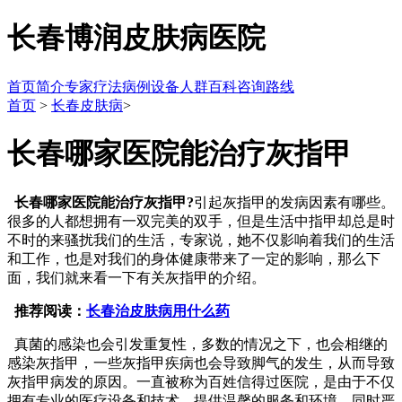
长春博润皮肤病医院
首页
简介
专家
疗法
病例
设备
人群
百科
咨询
路线
首页
>
长春皮肤病
>
长春哪家医院能治疗灰指甲
长春哪家医院能治疗灰指甲?
引起灰指甲的发病因素有哪些。
很多的人都想拥有一双完美的双手，但是生活中指甲却总是时
不时的来骚扰我们的生活，专家说，她不仅影响着我们的生活
和工作，也是对我们的身体健康带来了一定的影响，那么下
面，我们就来看一下有关灰指甲的介绍。
推荐阅读：
长春治皮肤病用什么药
真菌的感染也会引发重复性，多数的情况之下，也会相继的
感染灰指甲，一些灰指甲疾病也会导致脚气的发生，从而导致
灰指甲病发的原因。一直被称为百姓信得过医院，是由于不仅
拥有专业的医疗设备和技术，提供温馨的服务和环境，同时严