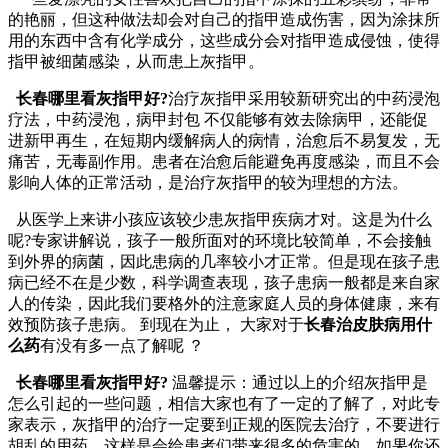
的艳丽，但这种做法却会对自己的指甲造成伤害，因为涂抹所
用的东西中含有化学成分，这些成分会对指甲造成侵蚀，使得
指甲被细菌感染，从而患上灰指甲。
长春哪里看灰指甲好?
治疗灰指甲采用较新研究出的中药浸泡
疗法，中药浸泡，病甲封包 不仅能够有效去除病甲，还能促
进新甲再生，在短期内缓解病人的病情，治愈后不易复发，无
痛苦，无毒副作用。患者在治愈后能避免再度感染，而且不会
影响人体的正常活动，是治疗灰指甲的较为理想的方法。
从医学上来讲小孩应该较少患灰指甲疾病才对。这是为什么
呢?专家讲解说，孩子一般所面对的环境比较简单，不会接触
到外界的病菌，因此患病的几率较小才正常。但是现在孩子患
病已经不在是少数，科学调查表现，孩子患病一般都是来自家
人的传染，因此我们要格外的注意家庭人员的身体健康，来有
效预防孩子患病。 到现在为止， 大家对于
长春治皮肤病用什
么药
有没有多一点了解呢 ？
长春哪里看灰指甲好?
温馨提示：通过以上的介绍灰指甲是
怎么引起的一些问题，相信大家也有了一定的了解了，对此专
家表示，灰指甲的治疗一定要到正规的医院去治疗，不要进行
胡乱的用药，这样是会给患者们带来很多的危害的，如果你还