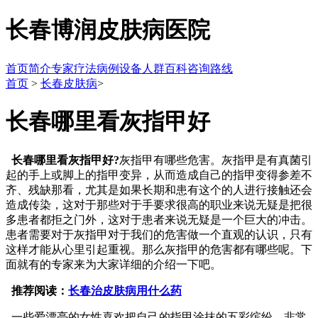
长春博润皮肤病医院
首页
简介
专家
疗法
病例
设备
人群
百科
咨询
路线
首页
>
长春皮肤病
>
长春哪里看灰指甲好
长春哪里看灰指甲好?
灰指甲有哪些危害。灰指甲是有真菌引
起的手上或脚上的指甲变异，从而造成自己的指甲变得参差不
齐、残缺那看，尤其是如果长期和患有这个的人进行接触还会
造成传染，这对于那些对于手要求很高的职业来说无疑是把很
多患者都拒之门外，这对于患者来说无疑是一个巨大的冲击。
患者需要对于灰指甲对于我们的危害做一个直观的认识，只有
这样才能从心里引起重视。那么灰指甲的危害都有哪些呢。下
面就有的专家来为大家详细的介绍一下吧。
推荐阅读：
长春治皮肤病用什么药
一些爱漂亮的女性喜欢把自己的指甲涂抹的五彩缤纷，非常