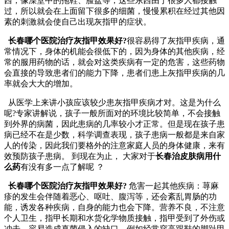
西，像澡堂中的拖鞋、脸盆等，这些东西由于很多人都接触
过，所以就会在上面留下很多的细菌，慢慢累积在经过其他因
素的刺激就会使自己出现灰指甲的症状。
长春哪个医院治疗灰指甲效果好?
很容易得了灰指甲疾病，通
常情况下，身体的机能会很低下的，因为身体的其他疾病，经
常的服用药物的话，就会对这类疾病有一定的危害，这些药物
会直接的导致患者们的能力下降，患者们患上灰指甲疾病的几
率就会大大的增加。
从医学上来讲小孩应该较少患灰指甲疾病才对。这是为什么
呢?专家讲解说，孩子一般所面对的环境比较简单，不会接触
到外界的病菌，因此患病的几率较小才正常。但是现在孩子患
病已经不在是少数，科学调查表现，孩子患病一般都是来自家
人的传染，因此我们要格外的注意家庭人员的身体健康，来有
效预防孩子患病。 到现在为止， 大家对于
长春治皮肤病用什
么药
有没有多一点了解呢 ？
长春哪个医院治疗灰指甲效果好?
危害一起其他疾病：荨麻
疹的发生会伴随着恶心、呕吐、腹泻等，还会紊乱胃肠的功
能，诱发各种疾病，自身的能力也会下降。营养不良，不注意
个人卫生，指甲长期和水货化学物质接触，指甲受到了外伤或
冲击，容易造成真菌侵入的缺口，例如经常穿高跟鞋的脚趾甲