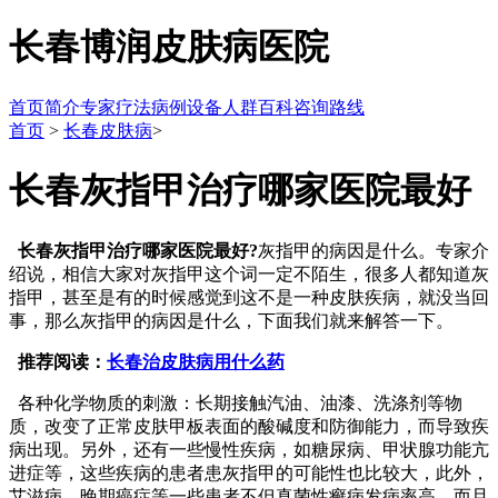
长春博润皮肤病医院
首页
简介
专家
疗法
病例
设备
人群
百科
咨询
路线
首页
>
长春皮肤病
>
长春灰指甲治疗哪家医院最好
长春灰指甲治疗哪家医院最好?
灰指甲的病因是什么。专家介
绍说，相信大家对灰指甲这个词一定不陌生，很多人都知道灰
指甲，甚至是有的时候感觉到这不是一种皮肤疾病，就没当回
事，那么灰指甲的病因是什么，下面我们就来解答一下。
推荐阅读：
长春治皮肤病用什么药
各种化学物质的刺激：长期接触汽油、油漆、洗涤剂等物
质，改变了正常皮肤甲板表面的酸碱度和防御能力，而导致疾
病出现。另外，还有一些慢性疾病，如糖尿病、甲状腺功能亢
进症等，这些疾病的患者患灰指甲的可能性也比较大，此外，
艾滋病、晚期癌症等一些患者不但真菌性癣病发病率高，而且