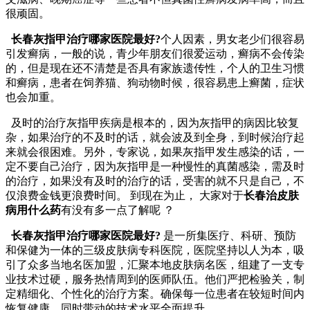
很顽固。
长春灰指甲治疗哪家医院最好?
个人因素，男女老少们很容易
引发癣病，一般的说，青少年朋友们很爱运动，癣病不会传染
的，但是现在还不清楚是否具有家族遗传性，个人的卫生习惯
和癣病，患者在饲养猫、狗动物时候，很容易患上癣菌，症状
也会加重。
及时的治疗灰指甲疾病是根本的，因为灰指甲的病因比较复
杂，如果治疗的不及时的话，就会波及到全身，到时候治疗起
来就会很困难。另外，专家说，如果灰指甲发生感染的话，一
定不要自己治疗，因为灰指甲是一种慢性的真菌感染，需及时
的治疗，如果没有及时的治疗的话，受害的就不只是自己，不
仅浪费金钱更浪费时间。 到现在为止， 大家对于
长春治皮肤
病用什么药
有没有多一点了解呢 ？
长春灰指甲治疗哪家医院最好?
是一所集医疗、科研、预防
和保健为一体的三级皮肤病专科医院，医院坚持以人为本，吸
引了众多当地名医加盟，汇聚本地皮肤病名医，组建了一支专
业技术过硬，服务热情周到的医师队伍。他们严把检验关，制
定精细化、个性化的治疗方案。确保每一位患者在较短时间内
恢复健康，同时带动的技术水平全面提升。