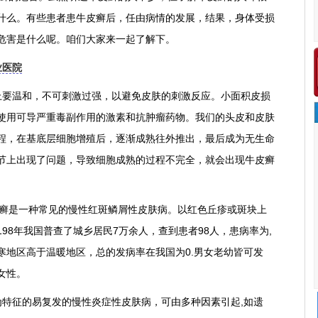
什么。有些患者患牛皮癣后，任由病情的发展，结果，身体受损
危害是什么呢。咱们大家来一起了解下。
业医院
要温和，不可刺激过强，以避免皮肤的刺激反应。小面积皮损
使用可导严重毒副作用的激素和抗肿瘤药物。我们的头皮和皮肤
程，在基底层细胞增殖后，逐渐成熟往外推出，最后成为无生命
节上出现了问题，导致细胞成熟的过程不完全，就会出现牛皮癣
癣是一种常见的慢性红斑鳞屑性皮肤病。以红色丘疹或斑块上
98年我国普查了城乡居民7万余人，查到患者98人，患病率为,
寒地区高于温暖地区，总的发病率在我国为0.男女老幼皆可发
女性。
特征的易复发的慢性炎症性皮肤病，可由多种因素引起,如遗