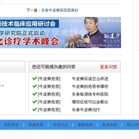
院
下一篇：
长春牛皮癣医院那家好
您还可能感兴趣的问答
更多问答
[牛皮癣危害]
牛皮癣应该怎么样进
疗＂
[牛皮癣危害]
牛皮癣的危害有哪些
[牛皮癣危害]
长春银屑病专科医院
[牛皮癣危害]
哪些症状可以诊断出
[牛皮癣危害]
长春牛皮癣治疗
医院荣誉
|
权威专家
|
特色疗法
|
康复病例
|
患者答谢
|
网上挂