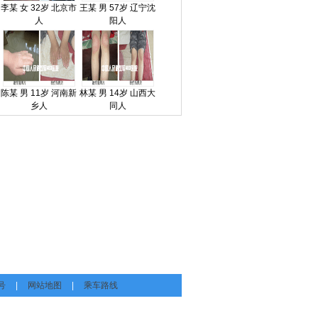
李某 女 32岁 北京市
王某 男 57岁 辽宁沈
人
阳人
陈某 男 11岁 河南新
林某 男 14岁 山西大
乡人
同人
号
|
网站地图
|
乘车路线