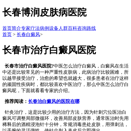
长春博润皮肤病医院
首页
简介
专家
疗法
病例
设备
人群
百科
咨询
路线
首页
>
长春白癜风
>
长春市治疗白癜风医院
长春市治疗白癜风医院?
中医怎么治疗白癜风，白癜风在生活
中还是比较常见的一种严重性皮肤病，此病治疗比较困难，所
以越早接受治疗，治愈的希望也就越大，很多患者在治疗这样
的顽固性疾病时，都比较喜欢中医治疗，那么中医怎么治疗白
癜风呢，下面就看看专家的介绍。
推荐阅读：
长春治白癜风的医院在哪
针灸治疗，这是比较少用的治疗方法，因为针刺穴位医治白
癜风可调整局部微循环，改善局部皮肤营养，通常医治时先用
稀释后的酒精浸泡针十分钟，常规消毒患处皮肤，用弹刺法，
以手腕的灵活弹性，使针尖刺入表皮后立即弹出。