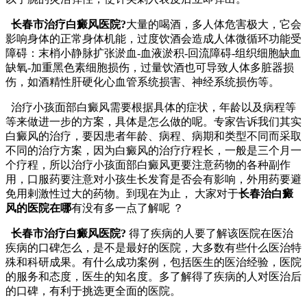
长春市治疗白癜风医院?
大量的喝酒，多人体危害极大，它会
影响身体的正常身体机能，过度饮酒会造成人体微循环功能受
障碍：末梢小静脉扩张淤血-血液淤积-回流障碍-组织细胞缺血
缺氧-加重黑色素细胞损伤，过量饮酒也可导致人体多脏器损
伤，如酒精性肝硬化心血管系统损害、神经系统损伤等。
治疗小孩面部白癜风需要根据具体的症状，年龄以及病程等
等来做进一步的方案，具体是怎么做的呢。专家告诉我们其实
白癜风的治疗，要因患者年龄、病程、病期和类型不同而采取
不同的治疗方案，因为白癜风的治疗疗程长，一般是三个月一
个疗程，所以治疗小孩面部白癜风更要注意药物的各种副作
用，口服药要注意对小孩生长发育是否会有影响，外用药要避
免用剌激性过大的药物。到现在为止， 大家对于
长春治白癜
风的医院在哪
有没有多一点了解呢 ？
长春市治疗白癜风医院?
得了疾病的人要了解该医院在医治
疾病的口碑怎么，是不是最好的医院，大多数有些什么医治特
殊和科研成果。有什么成功案例，包括医生的医治经验，医院
的服务和态度，医生的知名度。多了解得了疾病的人对医治后
的口碑，有利于挑选更全面的医院。